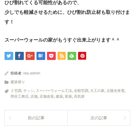
ひび割れてくる可能性があるので、
少しでも軽減させるために、ひび割れ防止材も取り付けま
す！
スーパーウォールの家がもうすぐ出来上がります＾＾
投稿者:
oky-admin
建築便り
Ｚ空調
,
サッシ
,
スーパーウォール工法
,
全館空調
,
大工の家
,
太陽光発電
,
岡谷工務店
,
店舗
,
店舗改装
,
建築
,
新築
,
高気密
前の記事
次の記事