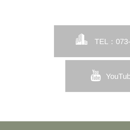
TEL：073-
YouT