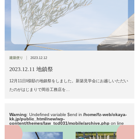
|
建築便り
2023.12.12
2023.12.11 地鎮祭
12月11日I様邸の地鎮祭をしました。新築見学会にお越しいただい
たのがはじまりで岡谷工務店を…
Warning
: Undefined variable $end in
/home/fz-web/okaya-
kk.jp/public_html/new/wp-
content/themes/law_tcd031/mobile/archive.php
on line
51