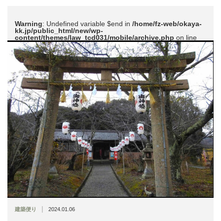
Warning
: Undefined variable $end in
/home/fz-web/okaya-
kk.jp/public_html/new/wp-
content/themes/law_tcd031/mobile/archive.php
on line
51
|
建築便り
2024.01.06