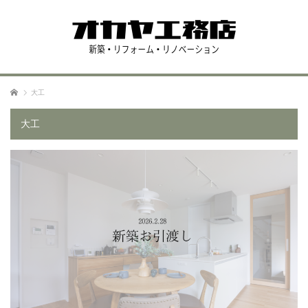
ホーム
大工
大工