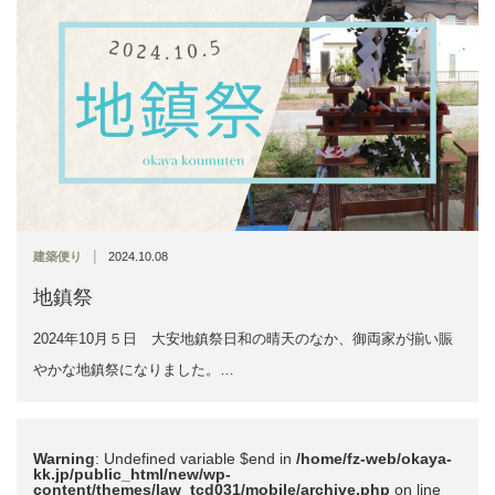
|
建築便り
2024.10.08
地鎮祭
2024年10月５日 大安地鎮祭日和の晴天のなか、御両家が揃い賑
やかな地鎮祭になりました。…
Warning
: Undefined variable $end in
/home/fz-web/okaya-
kk.jp/public_html/new/wp-
content/themes/law_tcd031/mobile/archive.php
on line