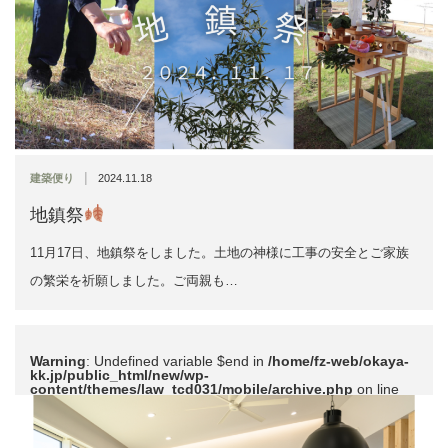
|
建築便り
2024.11.18
地鎮祭
11月17日、地鎮祭をしました。土地の神様に工事の安全とご家族
の繁栄を祈願しました。ご両親も…
Warning
: Undefined variable $end in
/home/fz-web/okaya-
kk.jp/public_html/new/wp-
content/themes/law_tcd031/mobile/archive.php
on line
51