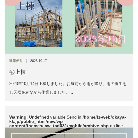
|
建築便り
2023.10.17
㊗上棟
2023年10月14日上棟しました。お昼前から雨が降り、雨の養生を
し天候をみながら作業しました。…
Warning
: Undefined variable $end in
/home/fz-web/okaya-
kk.jp/public_html/new/wp-
content/themes/law_tcd031/mobile/archive.php
on line
51