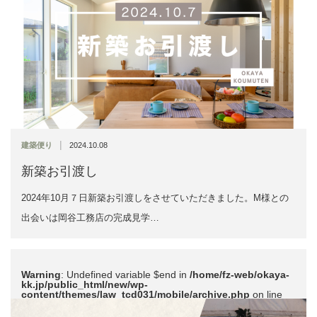
|
建築便り
2024.10.08
新築お引渡し
2024年10月７日新築お引渡しをさせていただきました。M様との
出会いは岡谷工務店の完成見学…
Warning
: Undefined variable $end in
/home/fz-web/okaya-
kk.jp/public_html/new/wp-
content/themes/law_tcd031/mobile/archive.php
on line
51