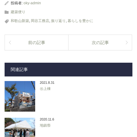
投稿者:
oky-admin
建築便り
和歌山新築
,
岡谷工務店
,
振り返り
,
暮らしを豊かに
前の記事
次の記事
関連記事
2021.8.31
㊗上棟
2020.11.6
地鎮祭