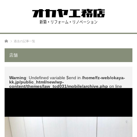
ホーム
過去の記事一覧
店舗
Warning
: Undefined variable $end in
/home/fz-web/okaya-
kk.jp/public_html/new/wp-
content/themes/law_tcd031/mobile/archive.php
on line
51