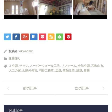
投稿者:
oky-admin
建築便り
Ｚ空調
,
サッシ
,
スーパーウォール工法
,
リフォーム
,
全館空調
,
和歌山市
,
大工の家
,
太陽光発電
,
岡谷工務店
,
店舗
,
店舗改装
,
建築
,
新築
前の記事
次の記事
関連記事