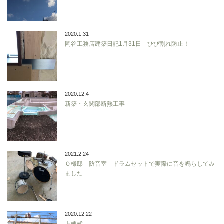
2020.1.31
岡谷工務店建築日記1月31日 ひび割れ防止！
2020.12.4
新築・玄関部断熱工事
2021.2.24
Ｏ様邸 防音室 ドラムセットで実際に音を鳴らしてみ
ました
2020.12.22
上棟式