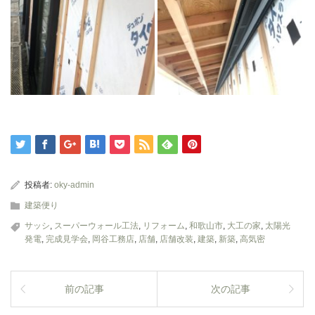
投稿者:
oky-admin
建築便り
サッシ
,
スーパーウォール工法
,
リフォーム
,
和歌山市
,
大工の家
,
太陽光
発電
,
完成見学会
,
岡谷工務店
,
店舗
,
店舗改装
,
建築
,
新築
,
高気密
前の記事
次の記事