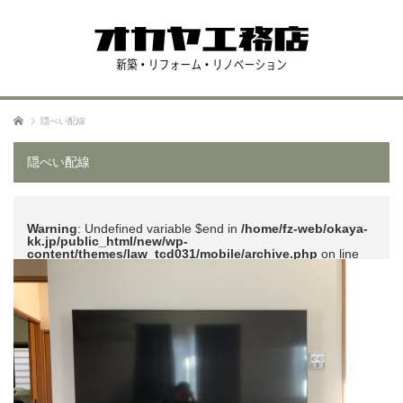
ホーム
隠ぺい配線
隠ぺい配線
Warning
: Undefined variable $end in
/home/fz-web/okaya-
kk.jp/public_html/new/wp-
content/themes/law_tcd031/mobile/archive.php
on line
51