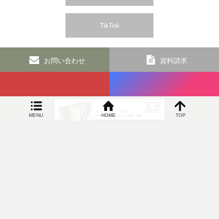
TikTok
お問い合わせ
資料請求
MENU
HOME
TOP
SIDEBAR
オカヤ工務店 和歌山の新築リフォームなら 高気密で高断熱の100年住宅専門店
〒649-6306 和歌山県和歌山市上黒谷83番地5 TEL：073-463-
4822／FAX：073-460-9034
©
オカヤ工務店 和歌山の新築リフォームなら 高気密で高断熱の100