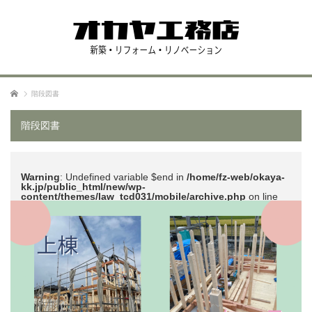
ホーム
階段図書
階段図書
Warning
: Undefined variable $end in
/home/fz-web/okaya-
kk.jp/public_html/new/wp-
content/themes/law_tcd031/mobile/archive.php
on line
51