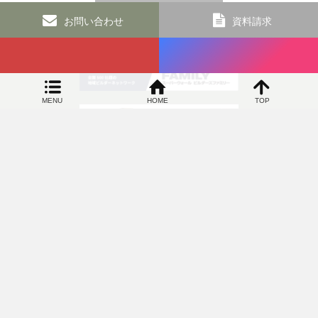
お問い合わせ
資料請求
MENU
HOME
TOP
SIDEBAR
オカヤ工務店 和歌山の新築リフォームなら 高気密で高断熱の100年住宅専門店
〒649-6306 和歌山県和歌山市上黒谷83番地5 TEL：073-463-
4822／FAX：073-460-9034
©
オカヤ工務店 和歌山の新築リフォームなら 高気密で高断熱の100
年住宅専門店