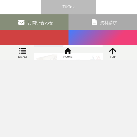
TikTok
お問い合わせ
資料請求
MENU
HOME
TOP
SIDEBAR
オカヤ工務店 和歌山の新築リフォームなら 高気密で高断熱の100年住宅専門店
〒649-6306 和歌山県和歌山市上黒谷83番地5 TEL：073-463-
4822／FAX：073-460-9034
©
オカヤ工務店 和歌山の新築リフォームなら 高気密で高断熱の100