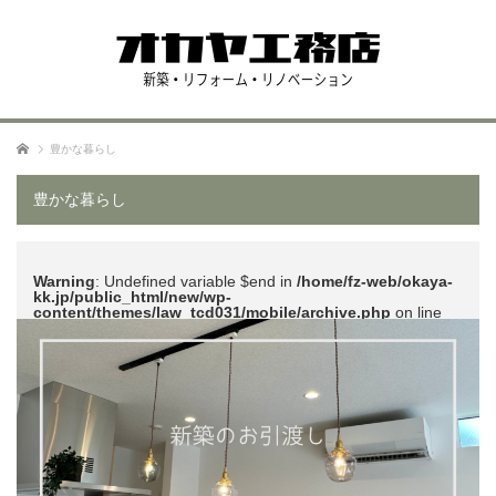
ホーム
豊かな暮らし
豊かな暮らし
Warning
: Undefined variable $end in
/home/fz-web/okaya-
kk.jp/public_html/new/wp-
content/themes/law_tcd031/mobile/archive.php
on line
51