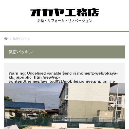
ホーム
気密パッキン
気密パッキン
Warning
: Undefined variable $end in
/home/fz-web/okaya-
kk.jp/public_html/new/wp-
content/themes/law_tcd031/mobile/archive.php
on line
51