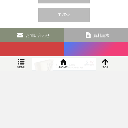
TikTok
お問い合わせ
資料請求
MENU
HOME
TOP
SIDEBAR
オカヤ工務店 和歌山の新築リフォームなら 高気密で高断熱の100年住宅専門店
〒649-6306 和歌山県和歌山市上黒谷83番地5 TEL：073-463-
4822／FAX：073-460-9034
©
オカヤ工務店 和歌山の新築リフォームなら 高気密で高断熱の100