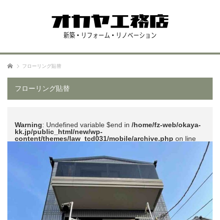
ホーム
フローリング貼替
フローリング貼替
Warning
: Undefined variable $end in
/home/fz-web/okaya-
kk.jp/public_html/new/wp-
content/themes/law_tcd031/mobile/archive.php
on line
51