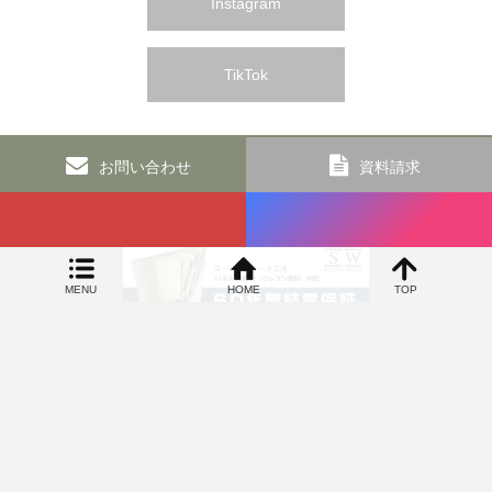
Instagram
TikTok
お問い合わせ
資料請求
MENU
HOME
TOP
SIDEBAR
オカヤ工務店 和歌山の新築リフォームなら 高気密で高断熱の100年住宅専門店
〒649-6306 和歌山県和歌山市上黒谷83番地5 TEL：073-463-
4822／FAX：073-460-9034