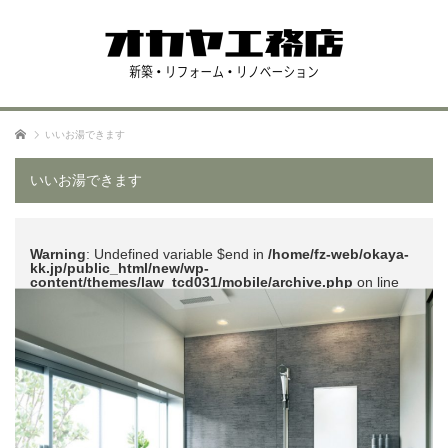
ホーム
いいお湯できます
いいお湯できます
Warning
: Undefined variable $end in
/home/fz-web/okaya-
kk.jp/public_html/new/wp-
content/themes/law_tcd031/mobile/archive.php
on line
51