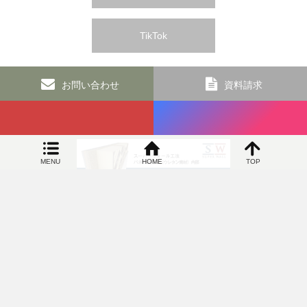
TikTok
お問い合わせ
資料請求
MENU
HOME
TOP
SIDEBAR
オカヤ工務店 和歌山の新築リフォームなら 高気密で高断熱の100年住宅専門店
〒649-6306 和歌山県和歌山市上黒谷83番地5 TEL：073-463-
4822／FAX：073-460-9034
©
オカヤ工務店 和歌山の新築リフォームなら 高気密で高断熱の100