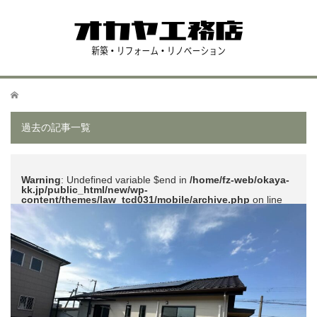
ホーム
過去の記事一覧
Warning
: Undefined variable $end in
/home/fz-web/okaya-
kk.jp/public_html/new/wp-
content/themes/law_tcd031/mobile/archive.php
on line
51