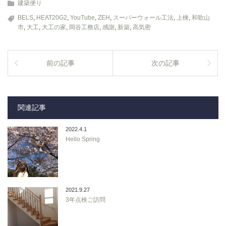
建築便り
BELS
,
HEAT20G2
,
YouTube
,
ZEH
,
スーパーウォール工法
,
上棟
,
和歌山
市
,
大工
,
大工の家
,
岡谷工務店
,
感謝
,
新築
,
高気密
前の記事
次の記事
関連記事
2022.4.1
Hello Spring
2021.9.27
3年点検ご訪問