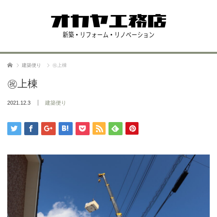
ホーム
建築便り
㊗上棟
㊗上棟
2021.12.3
建築便り