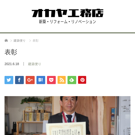
ホーム
建築便り
表彰
表彰
2021.6.18
建築便り