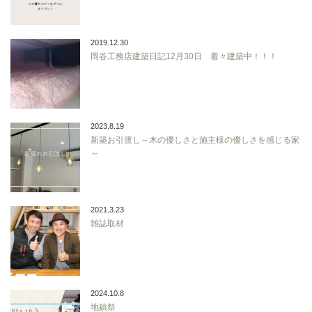
2019.12.30
岡谷工務店建築日記12月30日 着々建築中！！！
2023.8.19
新築お引渡し～木の優しさと施主様の優しさを感じる家
～
2021.3.23
雑誌取材
2024.10.8
地鎮祭