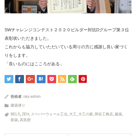
SWチャレンジコンテスト２０２０ビルダー対抗Dグループ第３位
表彰状いただきました。
これからも協力していただいている周りの方に感謝し良い家づく
りをします。
「良いものにはこころがある」
投稿者:
oky-admin
建築便り
BELS
,
ZEH
,
スーパーウォール工法
,
大工
,
大工の家
,
岡谷工務店
,
建築
,
新築
,
高気密