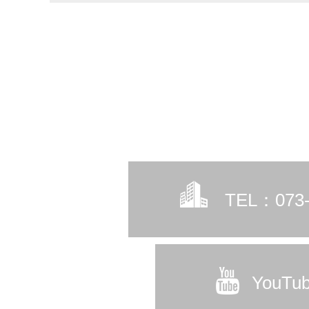
TEL：073-
YouT