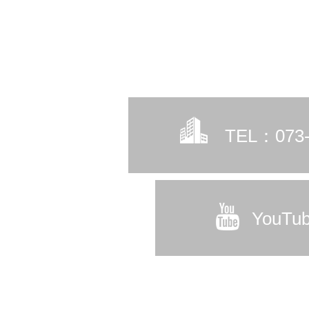
TEL：073-
YouT